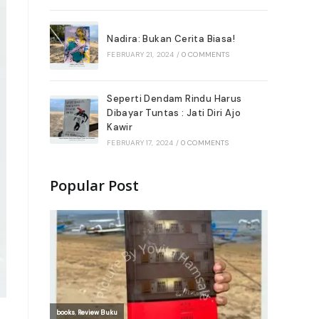
Nadira: Bukan Cerita Biasa!
FEBRUARY 21, 2024
/
0 COMMENTS
Seperti Dendam Rindu Harus
Dibayar Tuntas : Jati Diri Ajo
Kawir
FEBRUARY 17, 2024
/
0 COMMENTS
Popular Post