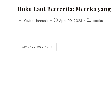
Buku Laut Bercerita: Mereka yang
Post
Post
Post
Yovita Hamsale
April 20, 2023
books
author:
published:
category:
…
Buku
Continue Reading
Laut
Bercerita:
Mereka
Yang
Tak
Boleh
Dilupakan