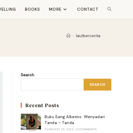
VELLING
BOOKS
MORE
CONTACT
TOGGLE
WEBSITE
>
lautbercerita
SEARCH
Search
SEARCH
Recent Posts
Buku Sang Alkemis : Menyadari
Tanda – Tanda
FEBRUARY 29, 2024
/
0 COMMENTS